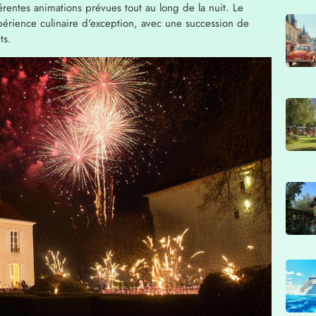
rentes animations prévues tout au long de la nuit. Le
érience culinaire d'exception, avec une succession de
ts.