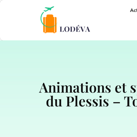
Act
Animations et s
du Plessis – T