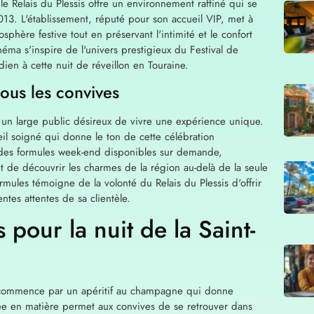
e Relais du Plessis offre un environnement raffiné qui se
13. L'établissement, réputé pour son accueil VIP, met à
hère festive tout en préservant l'intimité et le confort
éma s'inspire de l'univers prestigieux du Festival de
en à cette nuit de réveillon en Touraine.
ous les convives
un large public désireux de vivre une expérience unique.
eil soigné qui donne le ton de cette célébration
 des formules week-end disponibles sur demande,
et de découvrir les charmes de la région au-delà de la seule
 formules témoigne de la volonté du Relais du Plessis d'offrir
tes attentes de sa clientèle.
pour la nuit de la Saint-
commence par un apéritif au champagne qui donne
rée en matière permet aux convives de se retrouver dans