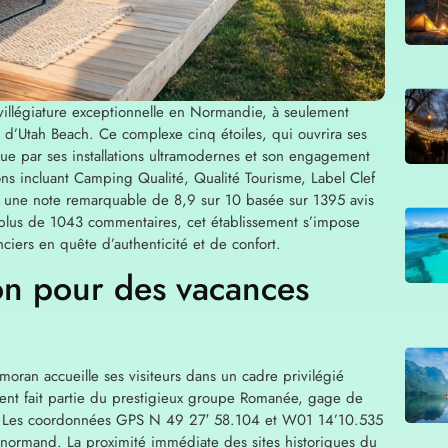
llégiature exceptionnelle en Normandie, à seulement
d’Utah Beach. Ce complexe cinq étoiles, qui ouvrira ses
ue par ses installations ultramodernes et son engagement
tions incluant Camping Qualité, Qualité Tourisme, Label Clef
ec une note remarquable de 8,9 sur 10 basée sur 1395 avis
nt plus de 1043 commentaires, cet établissement s’impose
iers en quête d’authenticité et de confort.
on pour des vacances
rmoran accueille ses visiteurs dans un cadre privilégié
ement fait partie du prestigieux groupe Romanée, gage de
 air. Les coordonnées GPS N 49 27′ 58.104 et W01 14’10.535
x normand. La proximité immédiate des sites historiques du