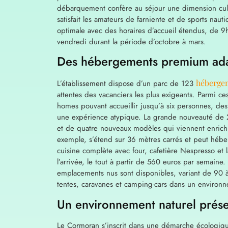
débarquement confère au séjour une dimension cultur
satisfait les amateurs de farniente et de sports na
optimale avec des horaires d’accueil étendus, de 9
vendredi durant la période d’octobre à mars.
Des hébergements premium adap
héberge
L’établissement dispose d’un parc de 123
attentes des vacanciers les plus exigeants. Parmi 
homes pouvant accueillir jusqu’à six personnes, de
une expérience atypique. La grande nouveauté de 2
et de quatre nouveaux modèles qui viennent enrichir
exemple, s’étend sur 36 mètres carrés et peut héber
cuisine complète avec four, cafetière Nespresso et la
l’arrivée, le tout à partir de 560 euros par semaine
emplacements nus sont disponibles, variant de 90 à
tentes, caravanes et camping-cars dans un environn
Un environnement naturel prése
Le Cormoran s’inscrit dans une démarche écologiq