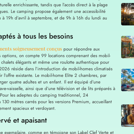
elle enrichissante, tandis que l’accès direct à la plage
utiques. Le camping propose également une accessibilité
h à 19h d’avril à septembre, et de 9h à 16h du lundi au
tés à tous les besoins
ments soigneusement conçus
pour répondre aux
ces options, on compte 99 locations comprenant des mobil-
s chalets élégants et même une roulotte authentique pour
026 réside dans l’introduction de mobil-homes climatisés
 l’offre existante. Le mobil-home Elite 2 chambres, par
ger quatre adultes et un enfant. Il est équipé d’une
ve-vaisselle, ainsi que d’une télévision et de lits préparés à
. Pour les adeptes du camping traditionnel, 24
 130 mètres carrés pour les versions Premium, accueillant
ement spacieux et verdoyant.
rvé et apaisant
ue exemplaire, comme en témoigne son Label Clef Verte et