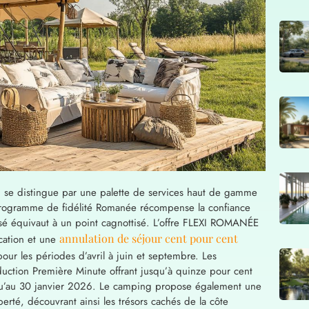
 se distingue par une palette de services haut de gamme
programme de fidélité Romanée récompense la confiance
é équivaut à un point cagnottisé. L’offre FLEXI ROMANÉE
annulation de séjour cent pour cent
cation et une
pour les périodes d’avril à juin et septembre. Les
éduction Première Minute offrant jusqu’à quinze pour cent
usqu’au 30 janvier 2026. Le camping propose également une
berté, découvrant ainsi les trésors cachés de la côte